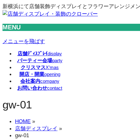
新横浜にて店舗装飾ディスプレイとフラワーアレンジメ
MENU
メニューを飛ばす
店舗ﾃﾞｨｽﾌﾟﾚｲ
display
パーティー会場
party
クリスマス
X’mas
開店・開業
opening
会社案内
company
お問い合わせ
contact
gw-01
HOME
»
店舗ディスプレイ
»
gw-01