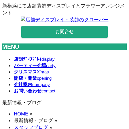
新横浜にて店舗装飾ディスプレイとフラワーアレンジメ
ント
お問合せ
MENU
メ
店舗ﾃﾞｨｽﾌﾟﾚｲ
display
パーティー会場
ニ
party
クリスマス
X’mas
ュ
開店・開業
opening
ー
会社案内
company
を
お問い合わせ
contact
飛
ば
最新情報・ブログ
す
HOME
»
最新情報・ブログ
»
スタッフブログ
»