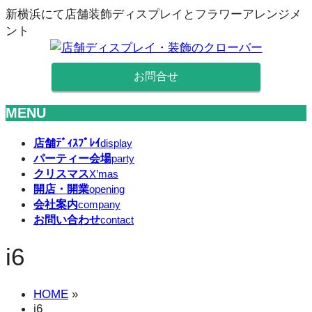
新横浜にて店舗装飾ディスプレイとフラワーアレンジメ
ント
お問合せ
MENU
メ
店舗ﾃﾞｨｽﾌﾟﾚｲ
display
パーティー会場
ニ
party
クリスマス
X’mas
ュ
開店・開業
opening
ー
会社案内
company
を
お問い合わせ
contact
飛
ば
i6
す
HOME
»
i6