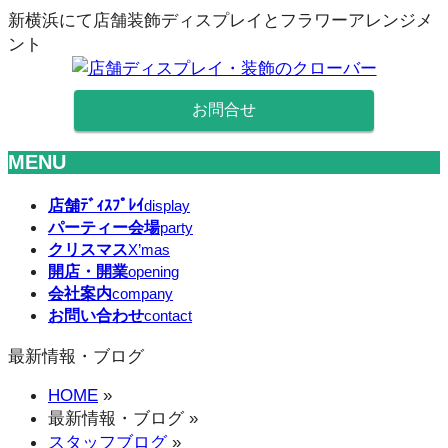
新横浜にて店舗装飾ディスプレイとフラワーアレンジメ
ント
お問合せ
MENU
メ
店舗ﾃﾞｨｽﾌﾟﾚｲ
display
パーティー会場
ニ
party
クリスマス
X’mas
ュ
開店・開業
opening
ー
会社案内
company
を
お問い合わせ
contact
飛
ば
最新情報・ブログ
す
HOME
»
最新情報・ブログ
»
スタッフブログ
»