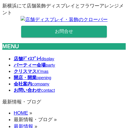
新横浜にて店舗装飾ディスプレイとフラワーアレンジメ
ント
お問合せ
MENU
メ
店舗ﾃﾞｨｽﾌﾟﾚｲ
display
パーティー会場
ニ
party
クリスマス
X’mas
ュ
開店・開業
opening
ー
会社案内
company
を
お問い合わせ
contact
飛
ば
最新情報・ブログ
す
HOME
»
最新情報・ブログ
»
最新情報
»