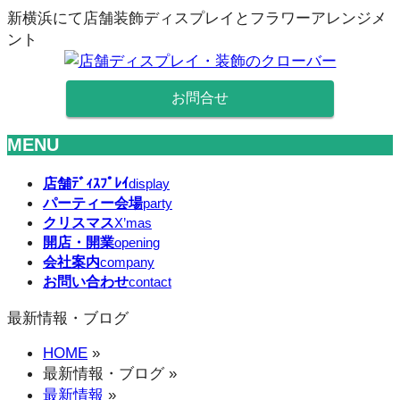
新横浜にて店舗装飾ディスプレイとフラワーアレンジメ
ント
お問合せ
MENU
メ
店舗ﾃﾞｨｽﾌﾟﾚｲ
display
パーティー会場
ニ
party
クリスマス
X’mas
ュ
開店・開業
opening
ー
会社案内
company
を
お問い合わせ
contact
飛
ば
最新情報・ブログ
す
HOME
»
最新情報・ブログ
»
最新情報
»