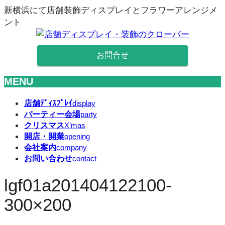
新横浜にて店舗装飾ディスプレイとフラワーアレンジメ
ント
お問合せ
MENU
メ
店舗ﾃﾞｨｽﾌﾟﾚｲ
display
パーティー会場
ニ
party
クリスマス
X’mas
ュ
開店・開業
opening
ー
会社案内
company
を
お問い合わせ
contact
飛
ば
lgf01a201404122100-
す
300×200